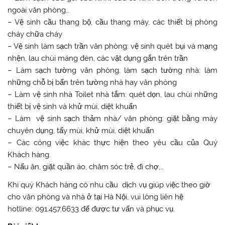
ngoài văn phòng…
– Vệ sinh cầu thang bộ, cầu thang máy, các thiết bị phòng
cháy chữa cháy
– Vệ sinh làm sạch trần văn phòng: vệ sinh quét bụi và mạng
nhện, lau chùi máng đèn, các vật dụng gắn trên trần
– Làm sạch tường văn phòng, làm sạch tường nhà: làm
những chỗ bị bẩn trên tường nhà hay văn phòng
– Làm vệ sinh nhà Toilet nhà tắm: quét dọn, lau chùi những
thiết bị vệ sinh và khử mùi, diệt khuẩn
– Làm vệ sinh sạch thảm nhà/ văn phòng: giặt bằng máy
chuyên dụng, tẩy mùi, khử mùi, diệt khuẩn
– Các công việc khác thực hiện theo yêu cầu của Quý
Khách hàng.
– Nấu ăn, giặt quần áo, chăm sóc trẻ, đi chợ,…
Khi quý Khách hàng có nhu cầu dịch vụ giúp việc theo giờ
cho văn phòng và nhà ở tại Hà Nội, vui lòng liên hệ
hotline: 091.457.6633 để được tư vấn và phục vụ.