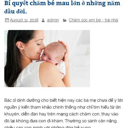
Bí quyết chăm bé mau lớn ở những năm
đầu đời.
August 11, 2018
admin
Chăm sóc em bé - trẻ nhỏ
Bác sĩ dinh dưỡng cho biết hiện nay các bà mẹ chưa để ý tới
nguồn ý kiến tham khảo chính thống như chỉ tìm hiểu từ lời
khuyên, diễn đàn hay trên mạng cách chăm con, thay vào
đó lại không đưa con đi khám. Thường so sánh cân nặng,
chiều cao con mình với những đứa trẻ xung