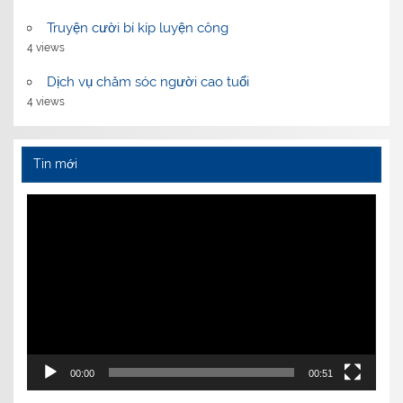
Truyện cười bí kíp luyện công
4 views
Dịch vụ chăm sóc người cao tuổi
4 views
Tin mới
Video
Player
00:00
00:51