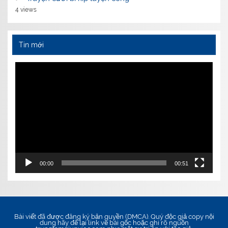
4 views
Tin mới
Video
Player
00:00
00:51
Bài viết đã được đăng ký bản quyền (DMCA). Quý độc giả copy nội
dung hãy để lại link về bài gốc hoặc ghi rõ nguồn